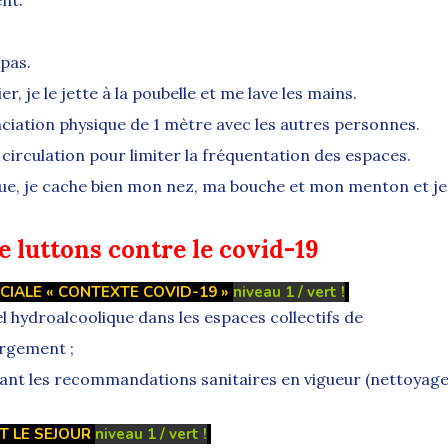
 pas.
je le jette à la poubelle et me lave les mains.
nciation physique de 1 mètre avec les autres personnes.
e circulation pour limiter la fréquentation des espaces.
ue, je cache bien mon nez, ma bouche et mon menton et je
 luttons contre le covid-19
CIALE « CONTEXTE COVID-19 »
niveau 1 / vert !
l hydroalcoolique dans les espaces collectifs de
ergement ;
ant les recommandations sanitaires en vigueur (nettoyag
T LE SEJOUR
niveau 1 / vert !