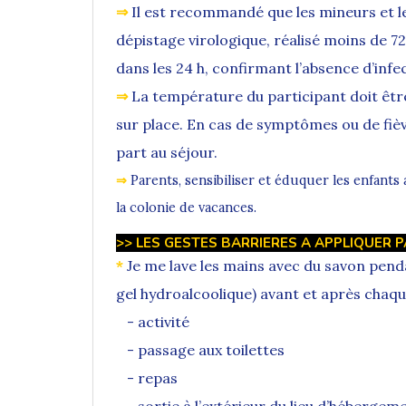
⇒
Il est recommandé que les mineurs et l
dépistage virologique, réalisé moins de 72
dans les 24 h, confirmant l’absence d’infe
⇒
La température du participant doit être
sur place. En cas de symptômes ou de fiè
part au séjour.
⇒
Parents, sensibiliser et éduquer les enfants
la colonie de vacances.
>> LES GESTES BARRIERES A APPLIQUER 
*
Je me lave les mains avec du savon pen
gel hydroalcoolique) avant et après chaqu
- activité
- passage aux toilettes
- repas
- sortie à l’extérieur du lieu d’hébergem