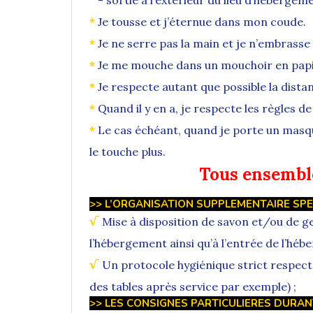
*
Je tousse et j’éternue dans mon coude.
*
Je ne serre pas la main et je n’embrasse
*
Je me mouche dans un mouchoir en papier, 
*
Je respecte autant que possible la dista
*
Quand il y en a, je respecte les règles d
*
Le cas échéant, quand je porte un masq
le touche plus.
Tous ensemble
>> L’ORGANISATION SUPPLEMENTAIRE SPE
√
Mise à disposition de savon et/ou de ge
l’hébergement ainsi qu’à l’entrée de l’héb
√
Un protocole hygiénique strict respect
des tables après service par exemple) ;
>> LES CONSIGNES PARTICULIERES DURAN