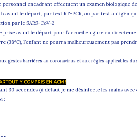
e personnel encadrant effectuent un examen biologique d
 h avant le départ, par test RT-PCR, ou par test antigéniqu
ction par le SARS-CoV-2.
 prise avant le départ pour l’accueil en gare ou directeme
vre (38°C), l’enfant ne pourra malheureusement pas prend
 aux gestes barrières au coronavirus et aux règles applicables du
PARTOUT Y COMPRIS EN ACM !
dant 30 secondes
(à défaut je me désinfecte les mains avec
e :
ent.