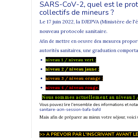
SARS-CoV-2, quel est le prot
collectifs de mineurs ?
Le 17 juin 2022, la DJEPVA (Ministère de l
nouveau protocole sanitaire
.
Afin de mettre en oeuvre des mesures proportio
autorités sanitaires, une graduation comporta
niveau 1 / niveau vert ;
niveau
2
/ niveau jaune ;
niveau 3 / niveau orange ;
niveau 4 / niveau rouge.
Nous sommes actuellement au niveau 1 /
Vous pouvez lire l'ensemble des informations et not
sanitaire-acm-session-bafa-bafd
Mais afin de préparer au mieux votre séjour, voici 
>> A PREVOIR PAR L'INSCRIVANT AVANT L